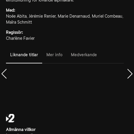
elitutbildning för lovande alpinåkare.
Med:
Noée Abita, Jérémie Renier, Marie Denarnaud, Muriel Combeau,
Maïra Schmitt
Regissör:
Charlène Favier
Liknande titlar
Mer info
Medverkande
Allmänna villkor