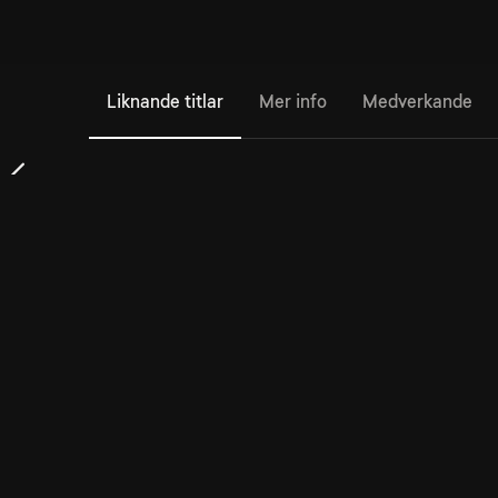
Liknande titlar
Mer info
Medverkande