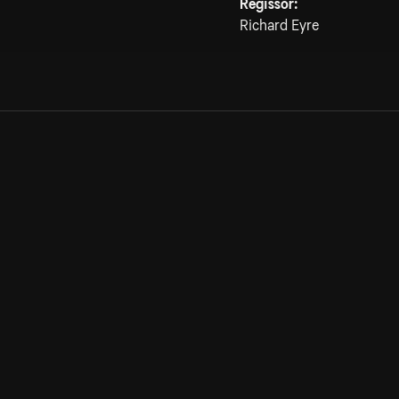
Regissör:
Richard Eyre
Allmänna villkor
Kun
Integritetspolicy
Pre
Cookiepolicy
Kon