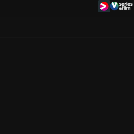
Allmänna villkor
Kun
Integritetspolicy
Pre
Cookiepolicy
Kon