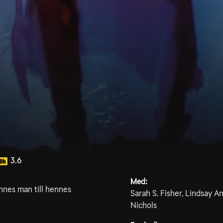
3.6
Med:
nnes man till hennes
Sarah S. Fisher, Lindsay A
Nichols