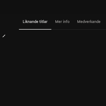
Liknande titlar
Mer info
Medverkande