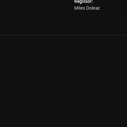
Regissör:
Miles Doleac
Allmänna villkor
Kun
Integritetspolicy
Pre
Cookiepolicy
Kon