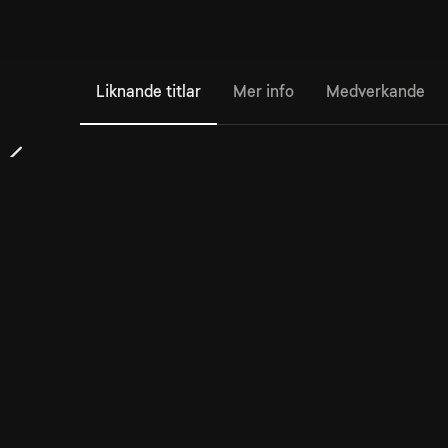
Liknande titlar
Mer info
Medverkande