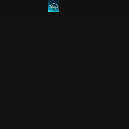
Allmänna villkor
Kun
Integritetspolicy
Pre
Cookiepolicy
Kon