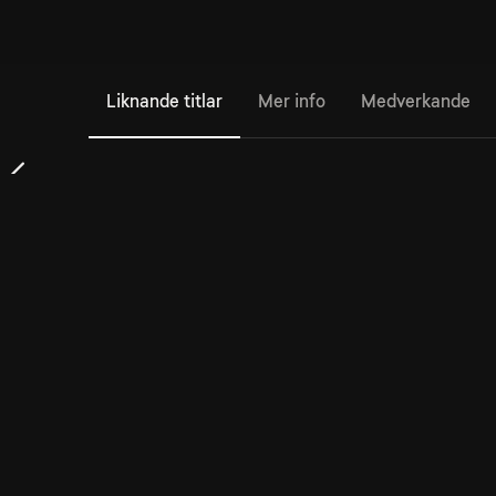
Liknande titlar
Mer info
Medverkande