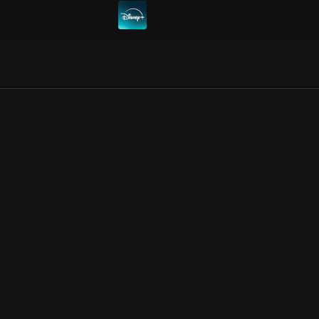
Allmänna villkor
Kun
Integritetspolicy
Pre
Cookiepolicy
Kon