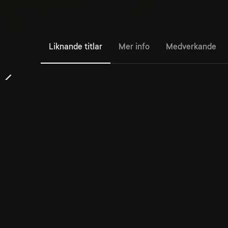
Liknande titlar
Mer info
Medverkande