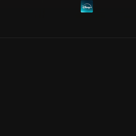
Allmänna villkor
Kun
Integritetspolicy
Pre
Cookiepolicy
Kon