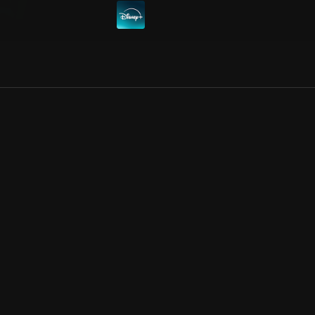
Allmänna villkor
Kun
Integritetspolicy
Pre
Cookiepolicy
Kon