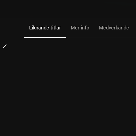
Liknande titlar
Mer info
Medverkande