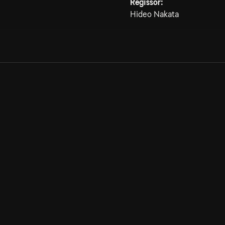
Regissör:
Hideo Nakata
Allmänna villkor
Kun
Integritetspolicy
Pre
Cookiepolicy
Kon