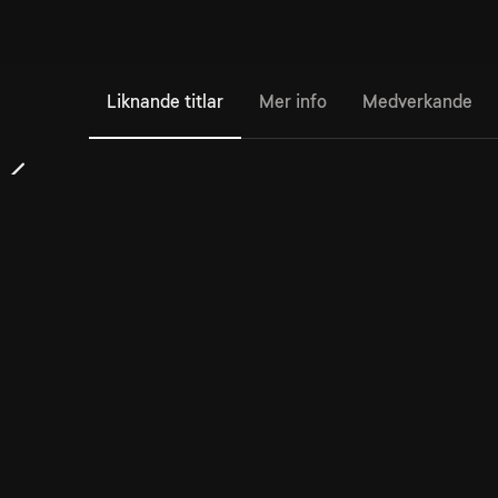
Liknande titlar
Mer info
Medverkande