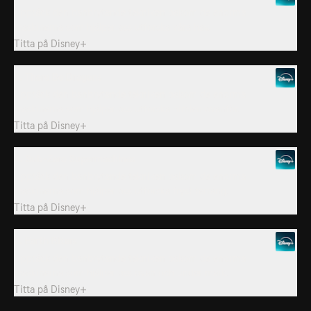
Upptäck den banbrytande tekniken bakom de enorma
maskinerna som hjälper oss utforska våra hav.
Titta på
Disney+
3. There Be Dragons
Upptäck den banbrytande tekniken bakom de enorma
maskinerna som hjälper oss utforska himlen ovanför.
Titta på
Disney+
4. Sub-Zero Supermachines
Upptäck den banbrytande tekniken bakom de enorma
maskinerna som hjälper oss utforska fryst terräng.
Titta på
Disney+
5. Earth Biters
Upptäck den banbrytande tekniken bakom de enorma
maskinerna som hjälper oss ovan och under mark.
Titta på
Disney+