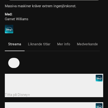
Massiva maskiner kräver extrem ingenjörskonst.
Med:
Garnet Williams
Streama
Liknande titlar
Mer info
Medverkande
1
1. Astronomical Engineering
Upptäck den banbrytande tekniken bakom de enorma
maskinerna som hjälper oss utforska rymden.
Titta på
Disney+
2. Sea Monsters