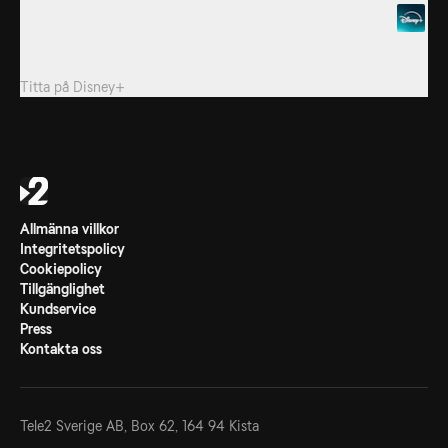
6. Mammoth Manufacturing
Upptäck den banbrytande tekniken bakom de enorma
maskinerna som hjälper oss bygga BIG.
Titta på
Disney+
Allmänna villkor
Integritetspolicy
Cookiepolicy
Tillgänglighet
Kundservice
Press
Kontakta oss
Tele2 Sverige AB,
Box 62, 164 94 Kista