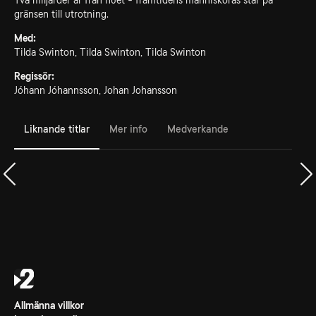
Två miljarder år från nuet - framtidens människoras står på
gränsen till utrotning.
Med:
Tilda Swinton, Tilda Swinton, Tilda Swinton
Regissör:
Jóhann Jóhannsson, Johan Johansson
Liknande titlar
Mer info
Medverkande
Allmänna villkor