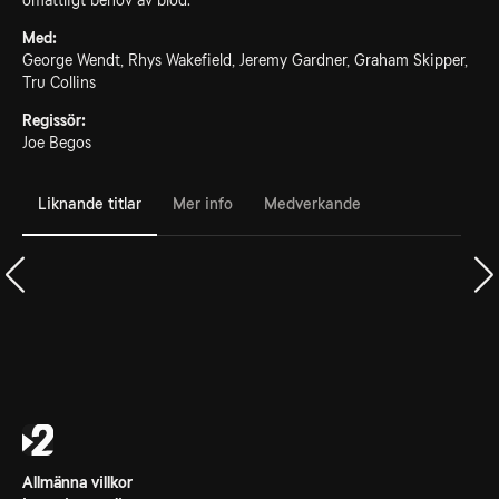
omättligt behov av blod.
Med:
George Wendt, Rhys Wakefield, Jeremy Gardner, Graham Skipper,
Tru Collins
Regissör:
Joe Begos
Liknande titlar
Mer info
Medverkande
Allmänna villkor