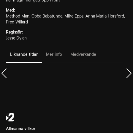
när magin har gått upp i rök?
Med:
Method Man, Obba Babatunde, Mike Epps, Anna Maria Horsford,
Fred Willard
Regissör:
Jesse Dylan
Liknande titlar
Mer info
Medverkande
Allmänna villkor