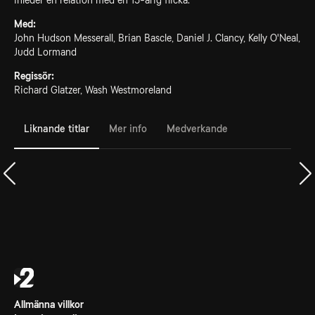
inleder en relation med en 15-årig flicka.
Med:
John Hudson Messerall, Brian Bascle, Daniel J. Clancy, Kelly O'Neal,
Judd Lormand
Regissör:
Richard Glatzer, Wash Westmoreland
Liknande titlar
Mer info
Medverkande
Allmänna villkor