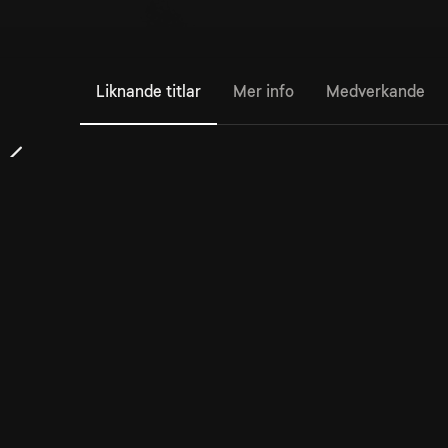
Liknande titlar
Mer info
Medverkande