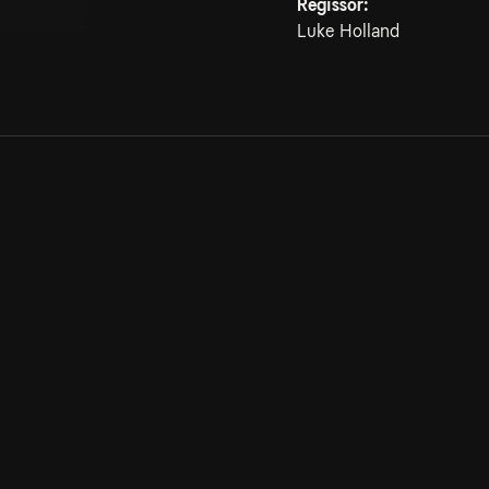
Regissör:
Luke Holland
Allmänna villkor
Kun
Integritetspolicy
Pre
Cookiepolicy
Kon