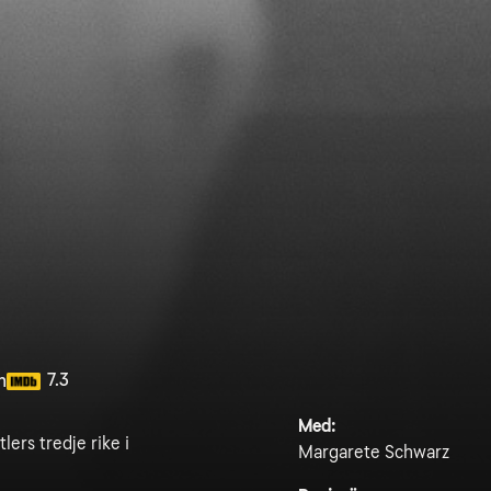
7.3
n
Med:
lers tredje rike i
Margarete Schwarz