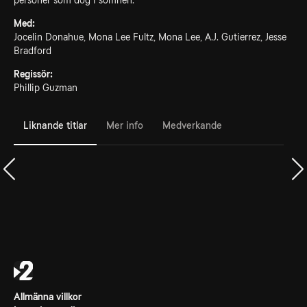
personer som dog i sömnen.
Med:
Jocelin Donahue, Mona Lee Fultz, Mona Lee, A.J. Gutierrez, Jesse
Bradford
Regissör:
Phillip Guzman
Liknande titlar
Mer info
Medverkande
Allmänna villkor