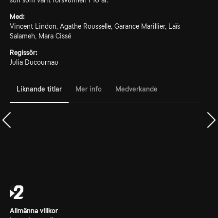
son som varit försvunnen i 10 år.
Med:
Vincent Lindon, Agathe Rousselle, Garance Marillier, Laïs
Salameh, Mara Cissé
Regissör:
Julia Ducournau
Liknande titlar
Mer info
Medverkande
Allmänna villkor