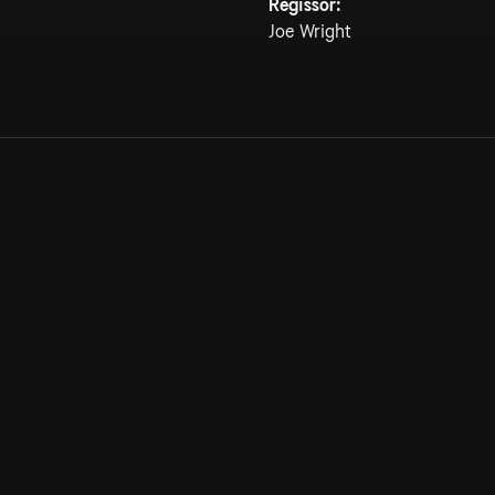
Regissör:
Joe Wright
Allmänna villkor
Kun
Integritetspolicy
Pre
Cookiepolicy
Kon