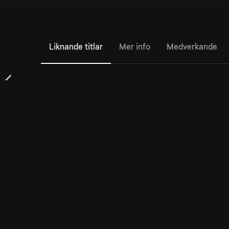
Liknande titlar
Mer info
Medverkande