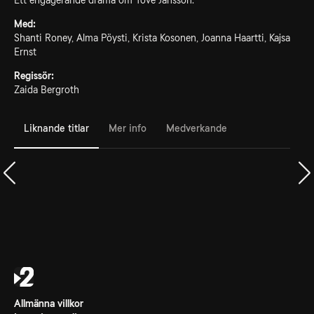
Ett engagerande drama om Tove Jansson.
Med:
Shanti Roney, Alma Pöysti, Krista Kosonen, Joanna Haartti, Kajsa
Ernst
Regissör:
Zaida Bergroth
Liknande titlar
Mer info
Medverkande
Allmänna villkor