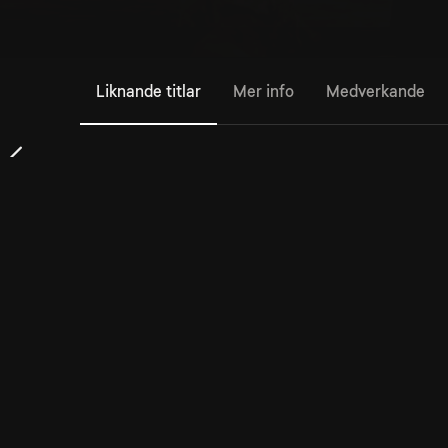
Liknande titlar
Mer info
Medverkande