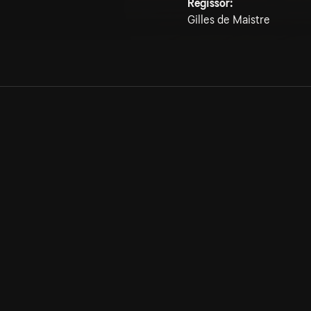
Regissör:
Gilles de Maistre
Allmänna villkor
Kun
Integritetspolicy
Pre
Cookiepolicy
Kon