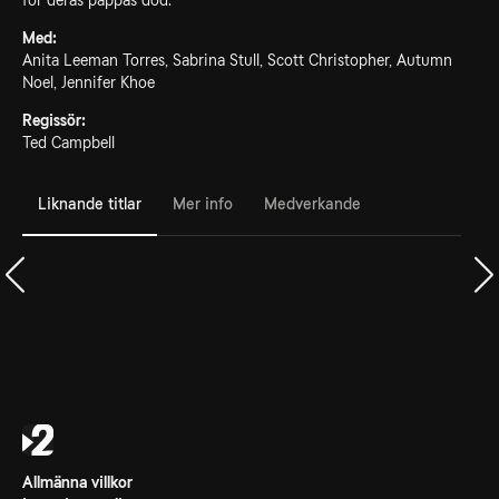
för deras pappas död.
Med:
Anita Leeman Torres, Sabrina Stull, Scott Christopher, Autumn
Noel, Jennifer Khoe
Regissör:
Ted Campbell
Liknande titlar
Mer info
Medverkande
Allmänna villkor