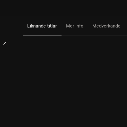
Liknande titlar
Mer info
Medverkande