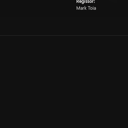
Regissör:
Mark Toia
Allmänna villkor
Kun
Integritetspolicy
Pre
Cookiepolicy
Kon