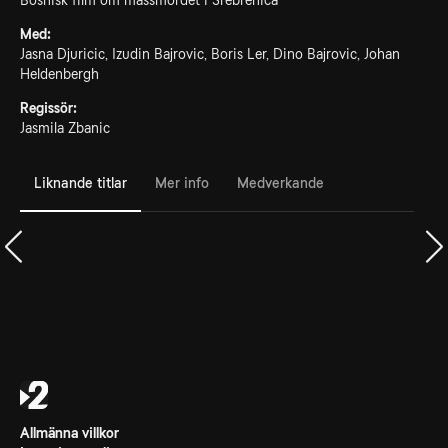
Bosnisk film om massmordet i Srebrenica
Med:
Jasna Djuricic, Izudin Bajrovic, Boris Ler, Dino Bajrovic, Johan
Heldenbergh
Regissör:
Jasmila Zbanic
Liknande titlar
Mer info
Medverkande
Allmänna villkor