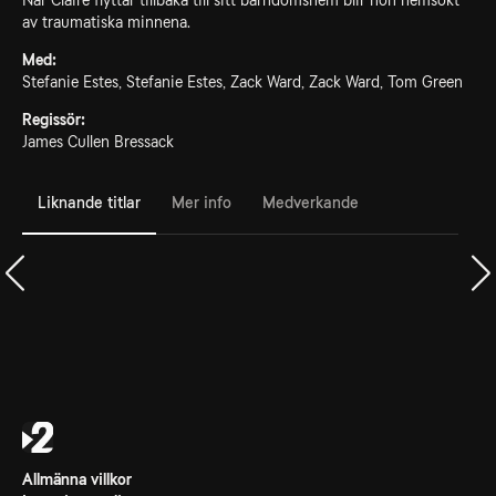
När Claire flyttar tillbaka till sitt barndomshem blir hon hemsökt
av traumatiska minnena.
Med:
Stefanie Estes, Stefanie Estes, Zack Ward, Zack Ward, Tom Green
Regissör:
James Cullen Bressack
Liknande titlar
Mer info
Medverkande
Allmänna villkor