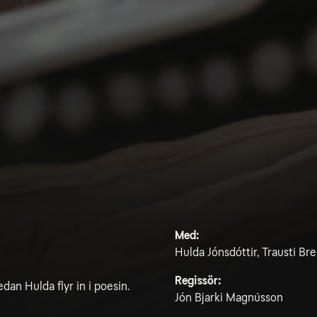
Med:
Hulda Jónsdóttir, Trausti B
Regissör:
dan Hulda flyr in i poesin.
Jón Bjarki Magnússon