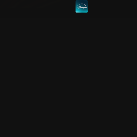
Allmänna villkor
Kun
Integritetspolicy
Pre
Cookiepolicy
Kon