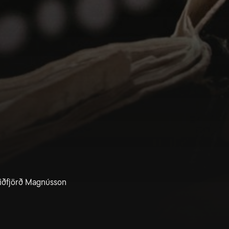
reiðfjörð Magnússon