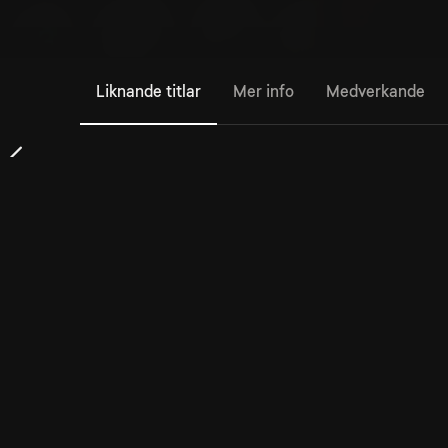
Liknande titlar
Mer info
Medverkande