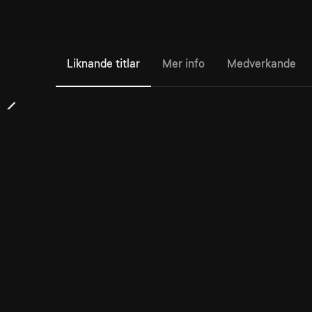
Liknande titlar
Mer info
Medverkande