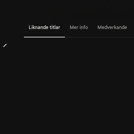
Liknande titlar
Mer info
Medverkande