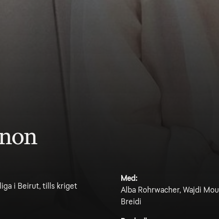
anon
Med:
a i Beirut, tills kriget
Alba Rohrwacher, Wajdi Moua
Breidi