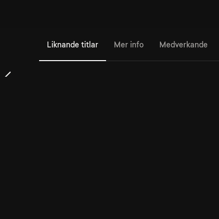
Liknande titlar
Mer info
Medverkande