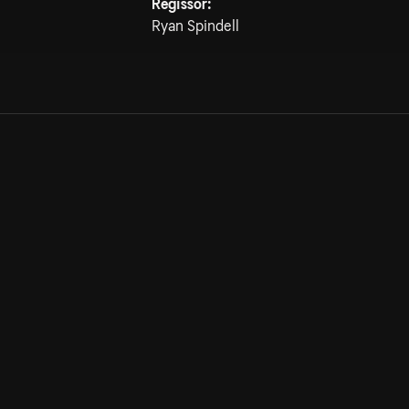
Regissör:
Ryan Spindell
Allmänna villkor
Kun
Integritetspolicy
Pre
Cookiepolicy
Kon