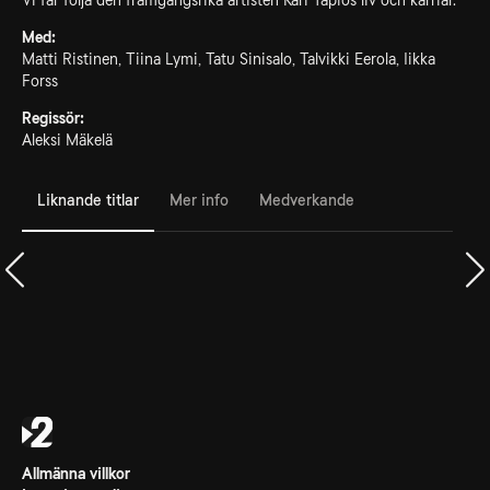
Vi får följa den framgångsrika artisten Kari Tapios liv och karriär.
Med:
Matti Ristinen, Tiina Lymi, Tatu Sinisalo, Talvikki Eerola, Iikka
Forss
Regissör:
Aleksi Mäkelä
Liknande titlar
Mer info
Medverkande
Allmänna villkor