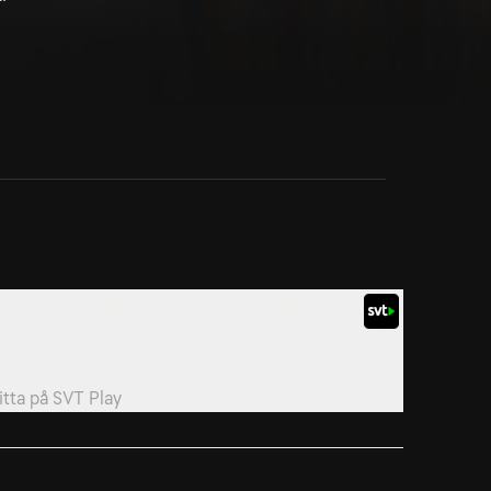
. Jori Tapio Kalliola - problemavfall eller museivärd
onst?
insk serie från 2025.
itta på
SVT Play
. Kaarina Kaikkonen - Sorgen är mitt hem