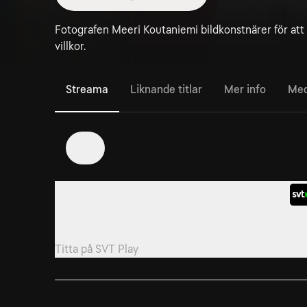
Fotografen Meeri Koutaniemi bildkonstnärer för att
villkor.
Streama
Liknande titlar
Mer info
Med
3
1. Anssi Kasitonni - konstvärldens udda fågel och
mästare
Finsk serie från 2025.
Titta på
SVT Play
4. Aamu Song & Johan Olin - En upptäcktsresa in i