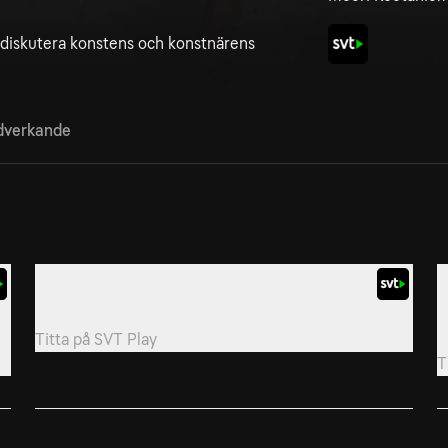
 diskutera konstens och konstnärens
verkande
2. Nayab Ikram - Broar mellan kulturer
3
k
Finsk serie från 2025.
F
Titta på
SVT Play
T
5. Kim Simonsson - Mossbarnen i sagoland
6