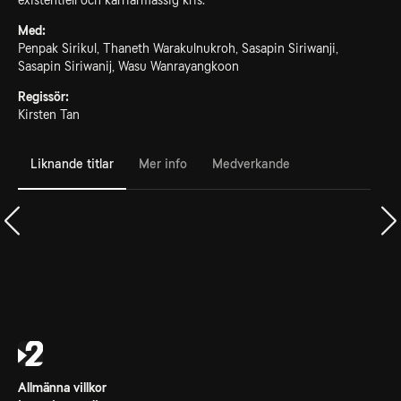
existentiell och karriärmässig kris.
Med:
Penpak Sirikul, Thaneth Warakulnukroh, Sasapin Siriwanji,
Sasapin Siriwanij, Wasu Wanrayangkoon
Regissör:
Kirsten Tan
Liknande titlar
Mer info
Medverkande
Allmänna villkor