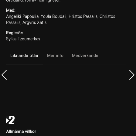
Grekland, full av hemligheter.
Med:
Angeliki Papoulia, Youla Boudali, Hristos Passalis, Christos
Passalis, Argyris Xafis
Regissör:
Syllas Tzoumerkas
Liknande titlar
Mer info
Medverkande
Allmänna villkor