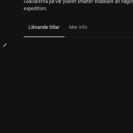
Glaciärerna på vår planet smälter snabbare än någon
expedition.
Liknande titlar
Mer info