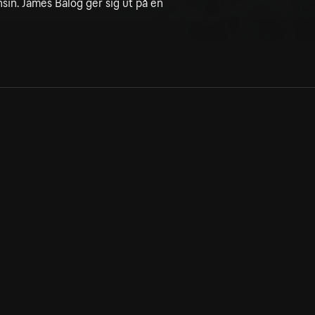
sin. James Balog ger sig ut på en
Allmänna villkor
Kun
Integritetspolicy
Pre
Cookiepolicy
Kon