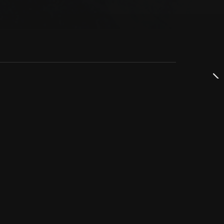
dservice
ss
takta oss