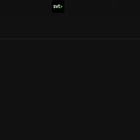
Allmänna villkor
Kun
Integritetspolicy
Pre
Cookiepolicy
Kon