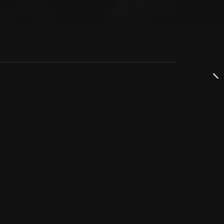
dservice
ss
takta oss