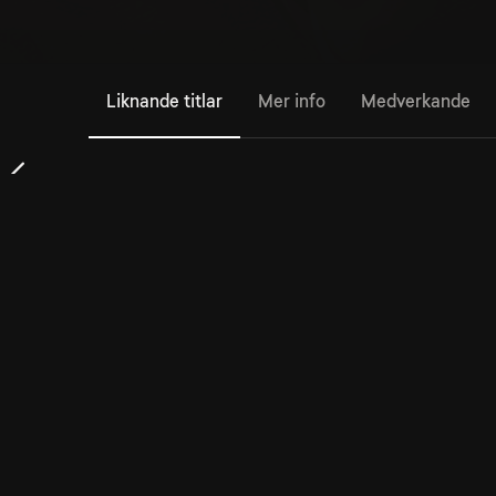
Liknande titlar
Mer info
Medverkande