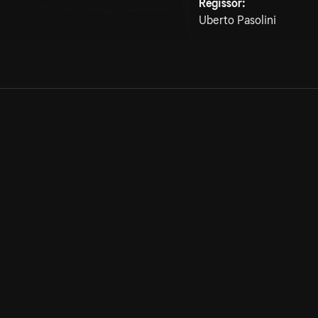
Regissör:
Uberto Pasolini
Allmänna villkor
Kun
Integritetspolicy
Pre
Cookiepolicy
Kon