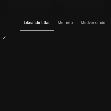
Liknande titlar
Mer info
Medverkande