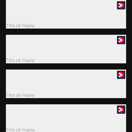
6. The Big Five Oh
När de gamla vännerna Nettie, Camille och Margot kommer till ön
för att fira sin 50-årsdag...
Titta på
Viaplay
7. The Romance & the Bromance
En bokmal som vill säga ja till livet går tillbaka i tiden för att träffa
sin favoritförfattare.
Titta på
Viaplay
8. Dia de los vivos
Den unge konstnären Ramon vill träffa sin mentor Jasper igen,
och Jasper inser att han kanske...
Titta på
Viaplay
9. Welcome to the Snow Globe: Part 1
En affärskvinnas fantasi om en perfekt jul sätter Roarke på prov
på oväntade sätt.
Titta på
Viaplay