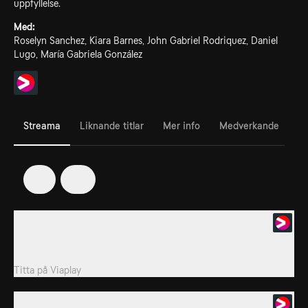
uppfyllelse.
Med:
Roselyn Sanchez, Kiara Barnes, John Gabriel Rodriquez, Daniel
Lugo, María Gabriela González
Streama
Liknande titlar
Mer info
Medverkande
1
2
1. Hungry Christine / Mel Loves Ruby
Fantasy Island-arvingen Elena Roarke tar in en tv-personlighet
med en allvarlig ätstörning.
Titta på
Viaplay
2. His And Hers / The Heartbreak Hotel