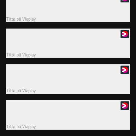
Ett spänningssökande par kommer till Fantasy Island i hopp om
det ultimata äventyret.
Titta på
Viaplay
3. Quantum Entanglement
En självisk före detta modell kommer till Fantasy Island för att
återförenas med sin dotter.
Titta på
Viaplay
4. Once Upon A Time In Havana
Elena skickar tillbaka en kvinna till Havanna för att lösa en
konflikt om hennes passion för musik.
Titta på
Viaplay
5. Twice In A Lifetime
Nisha vill ha hjälp med att välja mellan att gifta sig med mannen
som hennes föräldrar vill ha,...
Titta på
Viaplay