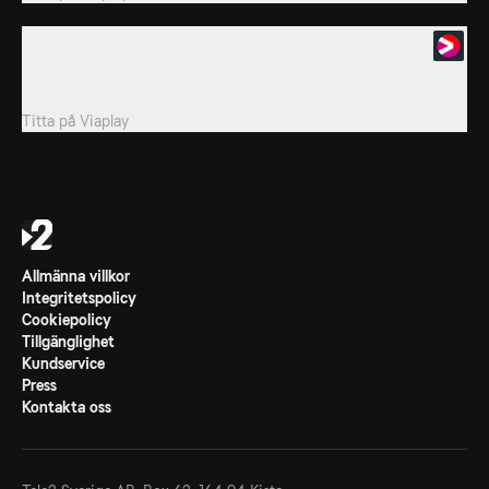
10. Welcome to the Snow Globe: Part 2
En affärskvinnas fantasi om en perfekt jul sätter Roarke på prov
på oväntade sätt.
Titta på
Viaplay
Allmänna villkor
Integritetspolicy
Cookiepolicy
Tillgänglighet
Kundservice
Press
Kontakta oss