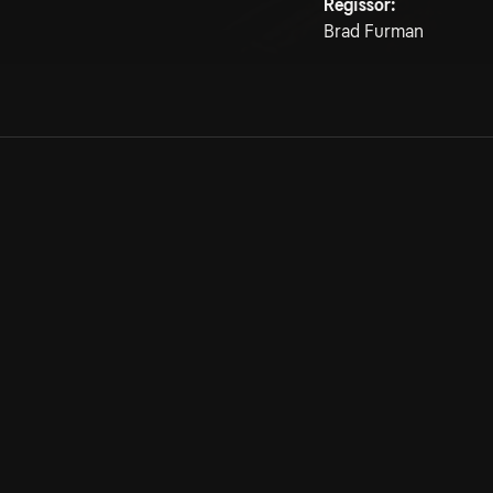
Regissör:
Brad Furman
Allmänna villkor
Kun
Integritetspolicy
Pre
Cookiepolicy
Kon