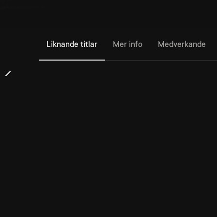
Liknande titlar
Mer info
Medverkande