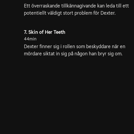
Ett överraskande tillkännagivande kan leda till ett
potentiellt väldigt stort problem för Dexter.
7. Skin of Her Teeth
44min
Dexter finner sig i rollen som beskyddare när en
mördare siktat in sig på någon han bryr sig om.
10. Sins of the Father
55min
Dexter och Harrison försöker leva ett normalt liv
trots alla hot som omger dem.