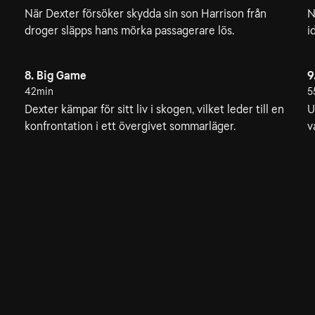
När Dexter försöker skydda sin son Harrison från
N
droger släpps hans mörka passagerare lös.
i
8. Big Game
9
42min
5
Dexter kämpar för sitt liv i skogen, vilket leder till en
U
konfrontation i ett övergivet sommarläger.
v