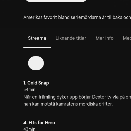
Amerikas favorit bland seriemördarna är tillbaka oc
Streama
Liknande titlar
Mer info
Med
1
1. Cold Snap
54min
När en främling dyker upp börjar Dexter tvivla på o
han kan motstå kamratens mordiska drifter.
4. H Is for Hero
43min