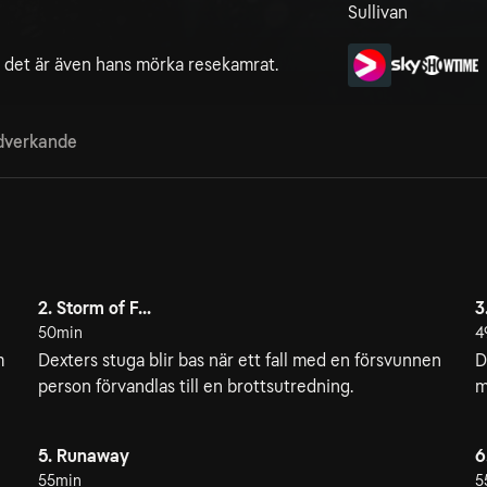
Sullivan
h det är även hans mörka resekamrat.
verkande
2. Storm of F...
3
50min
4
m
Dexters stuga blir bas när ett fall med en försvunnen
D
person förvandlas till en brottsutredning.
m
5. Runaway
6
55min
5