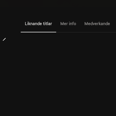
Liknande titlar
Mer info
Medverkande