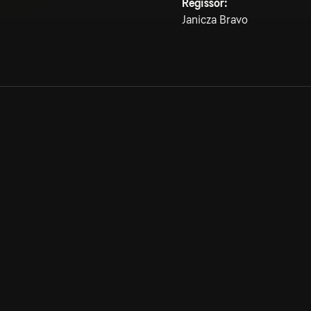
Regissör:
Janicza Bravo
Allmänna villkor
Kun
Integritetspolicy
Pre
Cookiepolicy
Kon