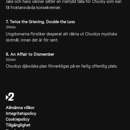
Jake och hans vänner sätter en riskfylld fälla för Chucky som kan
få fruktansvärda konsekvenser.
7. Twice the Grieving, Double the Loss
39min
Ungdomarna försöker desperat att räkna ut Chuckys mystiska
slutmål, innan det är för sent.
8. An Affair to Dismember
52min
Chuckys djävulska plan förverkligas på en farlig offentlig plats.
Allmänna villkor
Integritetspolicy
Cookiepolicy
Tillgänglighet