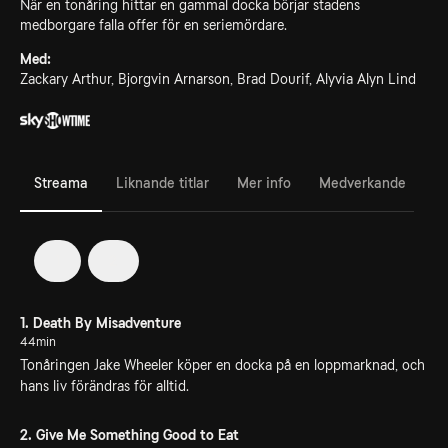
När en tonåring hittar en gammal docka börjar stadens
medborgare falla offer för en seriemördare.
Med:
Zackary Arthur, Bjorgvin Arnarson, Brad Dourif, Alyvia Alyn Lind
Streama
Liknande titlar
Mer info
Medverkande
1
2
1. Death By Misadventure
44min
Tonåringen Jake Wheeler köper en docka på en loppmarknad, och
hans liv förändras för alltid.
2. Give Me Something Good to Eat