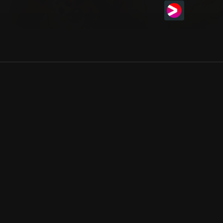
Allmänna villkor
Kun
Integritetspolicy
Pre
Cookiepolicy
Kon