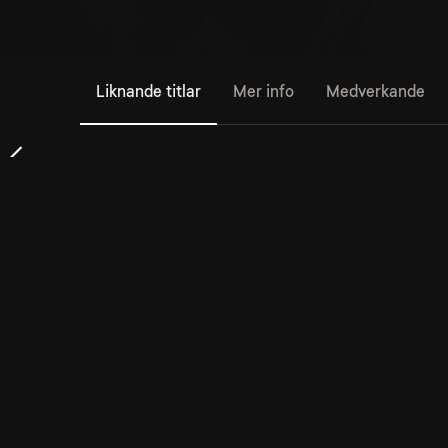
Liknande titlar
Mer info
Medverkande