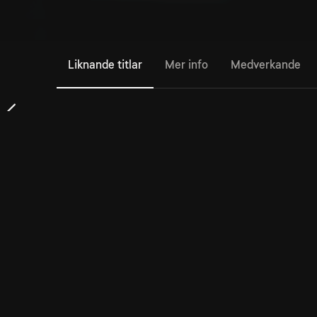
Liknande titlar
Mer info
Medverkande