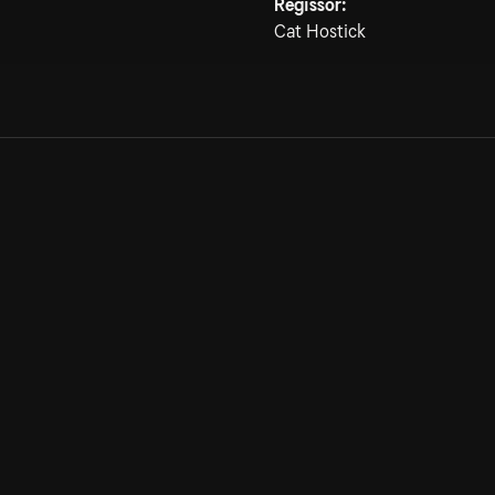
Regissör:
Cat Hostick
Allmänna villkor
Kun
Integritetspolicy
Pre
Cookiepolicy
Kon