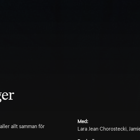
er
Med:
aller allt samman för
Lara Jean Chorostecki, Jamie