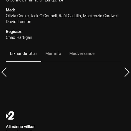
O'Connell. Från 15 år. Längd: 1.41.
Med:
Olivia Cooke, Jack O'Connell, Raúl Castillo, Mackenzie Cardwell,
David Lennon
Regissör:
Chad Hartigan
Liknande titlar
Mer info
Medverkande
Allmänna villkor