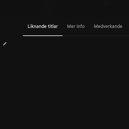
Liknande titlar
Mer info
Medverkande