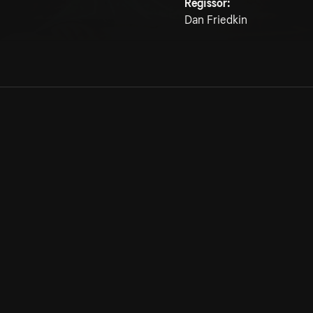
Regissör:
Dan Friedkin
Allmänna villkor
Kun
Integritetspolicy
Pre
Cookiepolicy
Kon