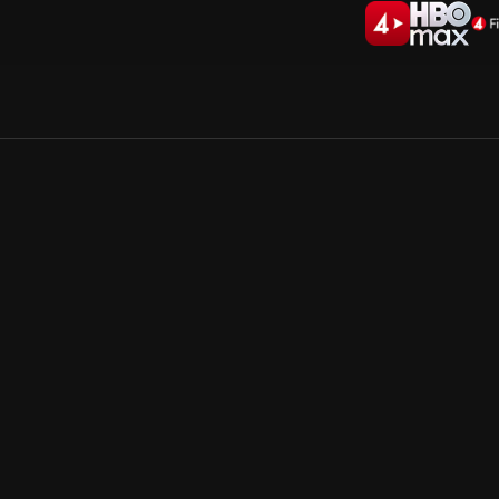
Allmänna villkor
Kun
Integritetspolicy
Pre
Cookiepolicy
Kon