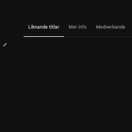
Liknande titlar
Mer info
Medverkande