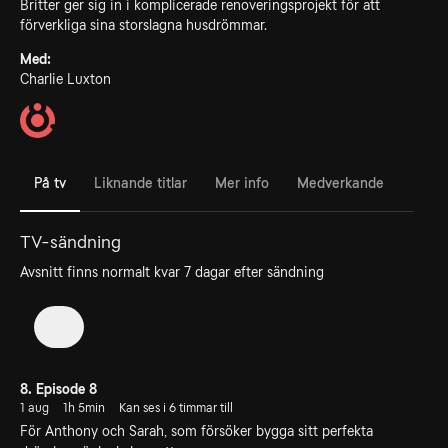
Britter ger sig in i komplicerade renoveringsprojekt för att
förverkliga sina storslagna husdrömmar.
Med:
Charlie Luxton
På tv
Liknande titlar
Mer info
Medverkande
TV-sändning
Avsnitt finns normalt kvar 7 dagar efter sändning
2
8. Episode 8
1 aug
1h 5min
Kan ses i 6 timmar till
För Anthony och Sarah, som försöker bygga sitt perfekta