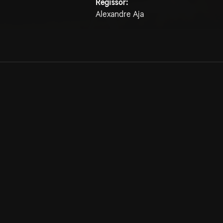
Regissör:
Alexandre Aja
Allmänna villkor
Kun
Integritetspolicy
Pre
Cookiepolicy
Kon