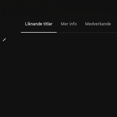
Liknande titlar
Mer info
Medverkande