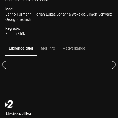
duo i ett försök att bli den...
Med:
Benno Fürmann, Florian Lukas, Johanna Wokalek, Simon Schwarz,
Georg Friedrich
Regissör:
Philipp Stölzl
Liknande titlar
Mer info
Medverkande
Allmänna villkor