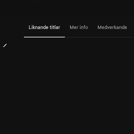
Liknande titlar
Mer info
Medverkande