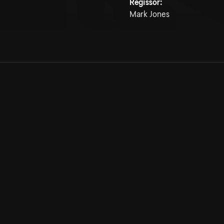
Regissör:
Mark Jones
Allmänna villkor
Kun
Integritetspolicy
Pre
Cookiepolicy
Kon