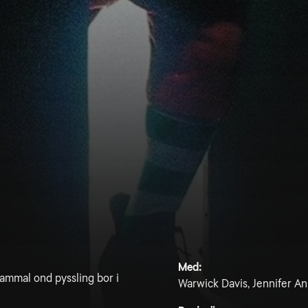
Med:
ammal ond pyssling bor i
Warwick Davis, Jennifer A