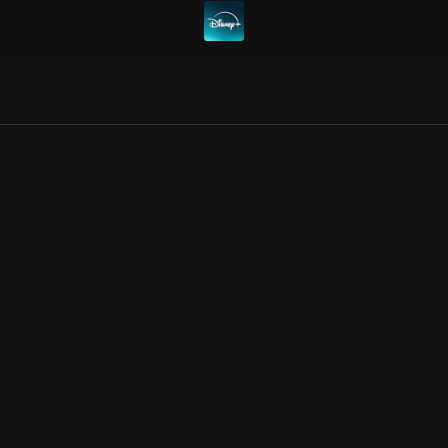
Allmänna villkor
Kun
Integritetspolicy
Pre
Cookiepolicy
Kon