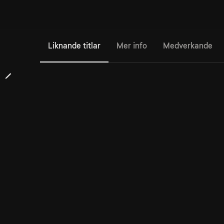
Liknande titlar
Mer info
Medverkande